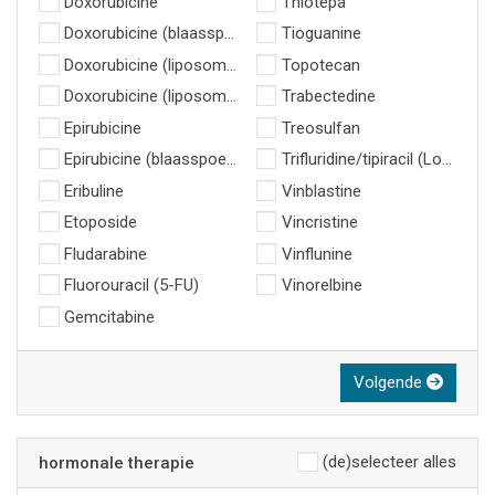
Doxorubicine
Thiotepa
Doxorubicine (blaasspoeling)
Tioguanine
Doxorubicine (liposomaal, gepegyleerd)
Topotecan
Doxorubicine (liposomaal, niet gepegyleerd)
Trabectedine
Epirubicine
Treosulfan
Epirubicine (blaasspoeling)
Trifluridine/tipiracil (Lonsurf)
Eribuline
Vinblastine
Etoposide
Vincristine
Fludarabine
Vinflunine
Fluorouracil (5-FU)
Vinorelbine
Gemcitabine
Volgende
(de)selecteer alles
hormonale therapie