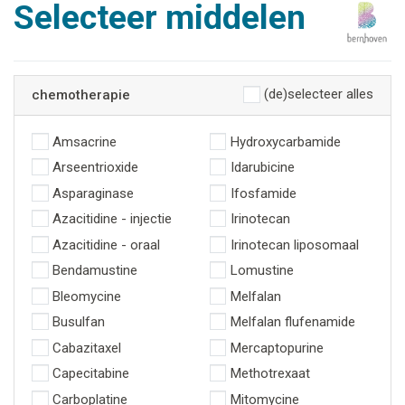
Selecteer middelen
(de)selecteer alles
chemotherapie
Amsacrine
Hydroxycarbamide
Arseentrioxide
Idarubicine
Asparaginase
Ifosfamide
Azacitidine - injectie
Irinotecan
Azacitidine - oraal
Irinotecan liposomaal
Bendamustine
Lomustine
Bleomycine
Melfalan
Busulfan
Melfalan flufenamide
Cabazitaxel
Mercaptopurine
Capecitabine
Methotrexaat
Carboplatine
Mitomycine