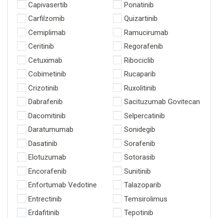
Capivasertib
Ponatinib
Carfilzomib
Quizartinib
Cemiplimab
Ramucirumab
Ceritinib
Regorafenib
Cetuximab
Ribociclib
Cobimetinib
Rucaparib
Crizotinib
Ruxolitinib
Dabrafenib
Sacituzumab Govitecan
Dacomitinib
Selpercatinib
Daratumumab
Sonidegib
Dasatinib
Sorafenib
Elotuzumab
Sotorasib
Encorafenib
Sunitinib
Enfortumab Vedotine
Talazoparib
Entrectinib
Temsirolimus
Erdafitinib
Tepotinib