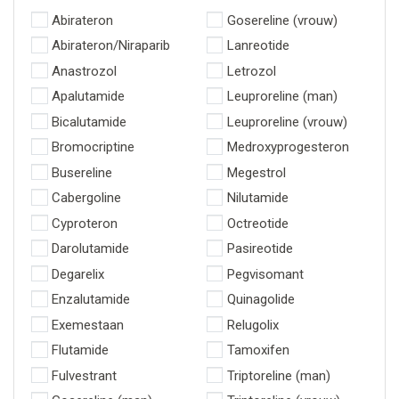
Abirateron
Gosereline (vrouw)
Abirateron/Niraparib
Lanreotide
Anastrozol
Letrozol
Apalutamide
Leuproreline (man)
Bicalutamide
Leuproreline (vrouw)
Bromocriptine
Medroxyprogesteron
Busereline
Megestrol
Cabergoline
Nilutamide
Cyproteron
Octreotide
Darolutamide
Pasireotide
Degarelix
Pegvisomant
Enzalutamide
Quinagolide
Exemestaan
Relugolix
Flutamide
Tamoxifen
Fulvestrant
Triptoreline (man)