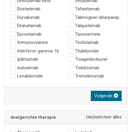
Dinutuximab beta
Serplulimab
Dostarlimab
Tafasitamab
Durvalumab
Talimogeen laherparepvec
Elranatamab
Talquetamab
Epcoritamab
Tasonermine
Immunocyanine
Teclistamab
Interferon gamma-1b
Thalidomide
Ipilimumab
Tisagenlecleucel
Isatuximab
Tislelizumab
Lenalidomide
Tremelimumab
Volgende
(de)selecteer alles
doelgerichte therapie