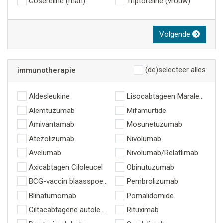
Gosereline (man)
Triptoreline (vrouw)
Volgende
(de)selecteer alles
immunotherapie
Aldesleukine
Lisocabtageen Maraleucel
Alemtuzumab
Mifamurtide
Amivantamab
Mosunetuzumab
Atezolizumab
Nivolumab
Avelumab
Nivolumab/Relatlimab
Axicabtagen Ciloleucel
Obinutuzumab
BCG-vaccin blaasspoeling
Pembrolizumab
Blinatumomab
Pomalidomide
Ciltacabtagene autoleucel
Rituximab