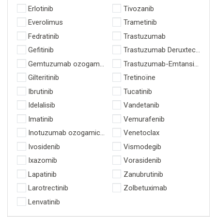
Erlotinib
Tivozanib
Everolimus
Trametinib
Fedratinib
Trastuzumab
Gefitinib
Trastuzumab Deruxtecan
Gemtuzumab ozogamicine
Trastuzumab-Emtansine
Gilteritinib
Tretinoïne
Ibrutinib
Tucatinib
Idelalisib
Vandetanib
Imatinib
Vemurafenib
Inotuzumab ozogamicine
Venetoclax
Ivosidenib
Vismodegib
Ixazomib
Vorasidenib
Lapatinib
Zanubrutinib
Larotrectinib
Zolbetuximab
Lenvatinib