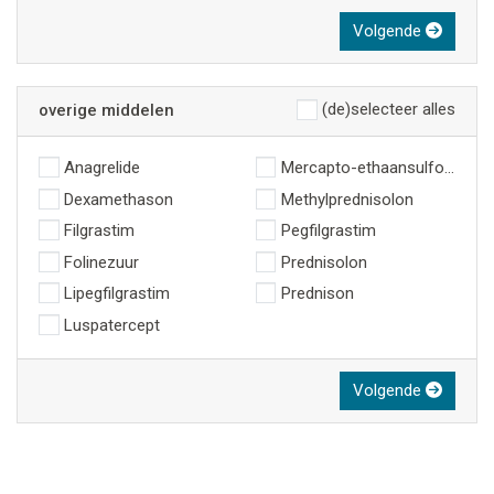
Volgende
(de)selecteer alles
overige middelen
Anagrelide
Mercapto-ethaansulfonzuur 
Dexamethason
Methylprednisolon
Filgrastim
Pegfilgrastim
Folinezuur
Prednisolon
Lipegfilgrastim
Prednison
Luspatercept
Volgende