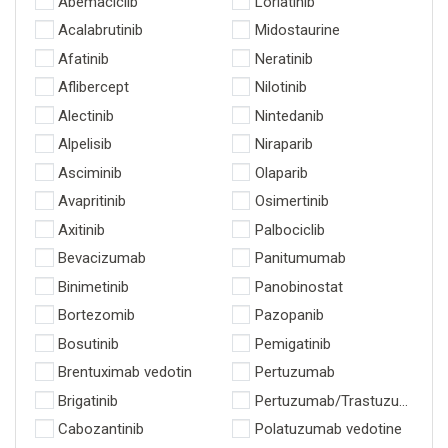
Abemaciclib
Lorlatinib
Acalabrutinib
Midostaurine
Afatinib
Neratinib
Aflibercept
Nilotinib
Alectinib
Nintedanib
Alpelisib
Niraparib
Asciminib
Olaparib
Avapritinib
Osimertinib
Axitinib
Palbociclib
Bevacizumab
Panitumumab
Binimetinib
Panobinostat
Bortezomib
Pazopanib
Bosutinib
Pemigatinib
Brentuximab vedotin
Pertuzumab
Brigatinib
Pertuzumab/Trastuzumab (P
Cabozantinib
Polatuzumab vedotine