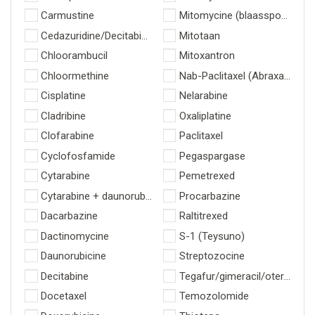
Carmustine
Mitomycine (blaasspoeling)
Cedazuridine/Decitabine
Mitotaan
Chloorambucil
Mitoxantron
Chloormethine
Nab-Paclitaxel (Abraxane of 
Cisplatine
Nelarabine
Cladribine
Oxaliplatine
Clofarabine
Paclitaxel
Cyclofosfamide
Pegaspargase
Cytarabine
Pemetrexed
Cytarabine + daunorubicine (Vyxeos)
Procarbazine
Dacarbazine
Raltitrexed
Dactinomycine
S-1 (Teysuno)
Daunorubicine
Streptozocine
Decitabine
Tegafur/gimeracil/oteracil (S
Docetaxel
Temozolomide