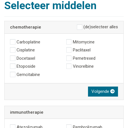
Selecteer middelen
(de)selecteer alles
chemotherapie
Carboplatine
Mitomycine
Cisplatine
Paclitaxel
Docetaxel
Pemetrexed
Etoposide
Vinorelbine
Gemcitabine
Volgende
immunotherapie
Atezolizumab
Pembrolizumab