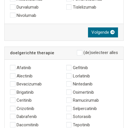
Durvalumab
Tislelizumab
Nivolumab
Volgende
(de)selecteer alles
doelgerichte therapie
Afatinib
Gefitinib
Alectinib
Lorlatinib
Bevacizumab
Nintedanib
Brigatinib
Osimertinib
Ceritinib
Ramucirumab
Crizotinib
Selpercatinib
Dabrafenib
Sotorasib
Dacomitinib
Tepotinib