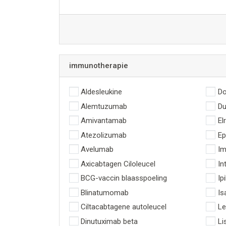
immunotherapie
Aldesleukine
Do
Alemtuzumab
Du
Amivantamab
El
Atezolizumab
Ep
Avelumab
Im
Axicabtagen Ciloleucel
In
BCG-vaccin blaasspoeling
Ip
Blinatumomab
Is
Ciltacabtagene autoleucel
Le
Dinutuximab beta
Li