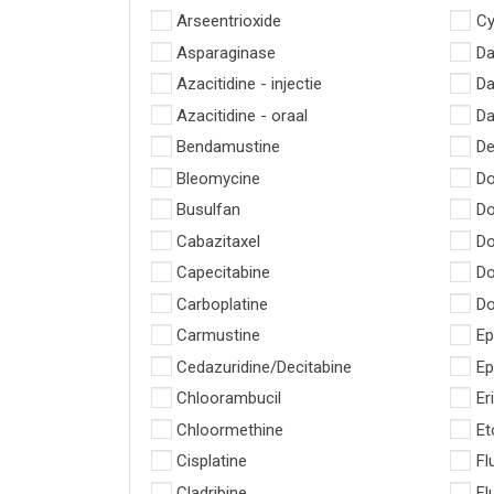
Arseentrioxide
Cy
Asparaginase
Da
Azacitidine - injectie
Da
Azacitidine - oraal
Da
Bendamustine
De
Bleomycine
Do
Busulfan
Do
Cabazitaxel
Do
Capecitabine
Do
Carboplatine
Do
Carmustine
Ep
Cedazuridine/Decitabine
Ep
Chloorambucil
Er
Chloormethine
Et
Cisplatine
Fl
Cladribine
Fl