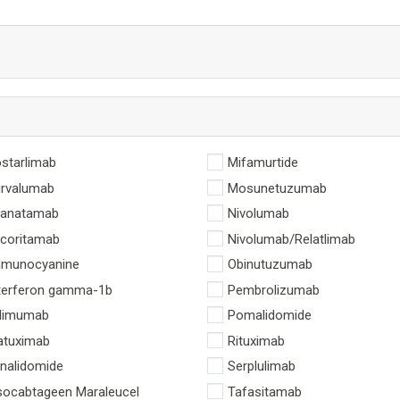
starlimab
Mifamurtide
rvalumab
Mosunetuzumab
ranatamab
Nivolumab
coritamab
Nivolumab/Relatlimab
munocyanine
Obinutuzumab
terferon gamma-1b
Pembrolizumab
ilimumab
Pomalidomide
atuximab
Rituximab
nalidomide
Serplulimab
socabtageen Maraleucel
Tafasitamab