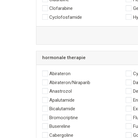
Clofarabine
Ge
Cyclofosfamide
Hy
hormonale therapie
Abirateron
Cy
Abirateron/Niraparib
Da
Anastrozol
De
Apalutamide
En
Bicalutamide
Ex
Bromocriptine
Fl
Busereline
Fu
Cabergoline
Go