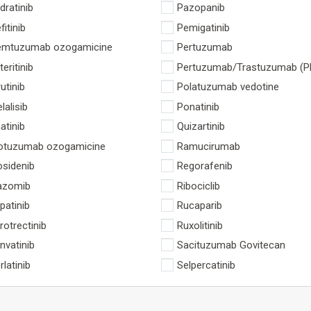
dratinib
Pazopanib
fitinib
Pemigatinib
mtuzumab ozogamicine
Pertuzumab
teritinib
Pertuzumab/Trastuzumab (P
rutinib
Polatuzumab vedotine
elalisib
Ponatinib
atinib
Quizartinib
otuzumab ozogamicine
Ramucirumab
osidenib
Regorafenib
azomib
Ribociclib
patinib
Rucaparib
rotrectinib
Ruxolitinib
nvatinib
Sacituzumab Govitecan
rlatinib
Selpercatinib