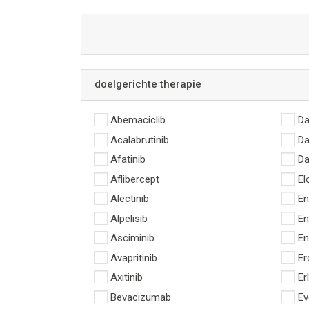
doelgerichte therapie
Abemaciclib
Da
Acalabrutinib
D
Afatinib
Da
Aflibercept
El
Alectinib
En
Alpelisib
En
Asciminib
En
Avapritinib
Er
Axitinib
Er
Bevacizumab
Ev