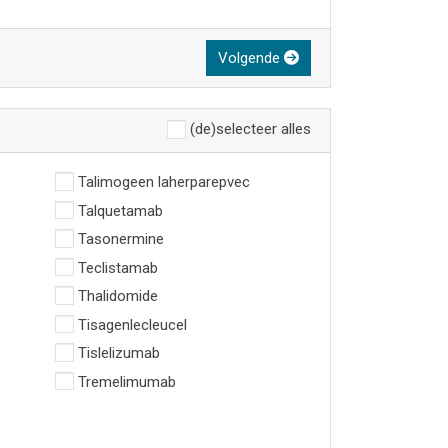
Volgende
(de)selecteer alles
Talimogeen laherparepvec
Talquetamab
Tasonermine
Teclistamab
Thalidomide
Tisagenlecleucel
Tislelizumab
Tremelimumab