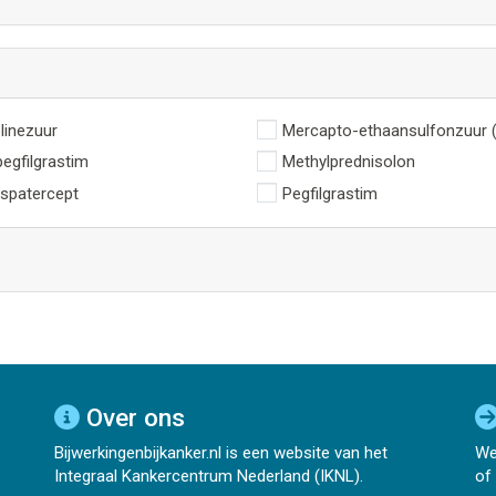
linezuur
Mercapto-ethaansulfonzuur 
pegfilgrastim
Methylprednisolon
spatercept
Pegfilgrastim
Over ons
Bijwerkingenbijkanker.nl is een website van het
We
Integraal Kankercentrum Nederland (IKNL).
of