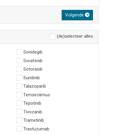
Volgende
(de)selecteer alles
Sonidegib
Sorafenib
Sotorasib
Sunitinib
Talazoparib
Temsirolimus
Tepotinib
Tivozanib
Trametinib
Trastuzumab