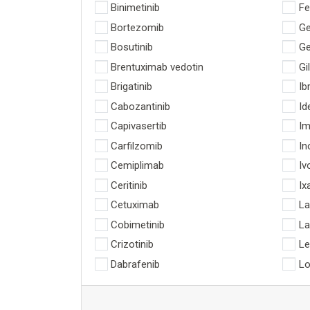
Binimetinib
Fe
Bortezomib
Ge
Bosutinib
Ge
Brentuximab vedotin
Gil
Brigatinib
Ib
Cabozantinib
Id
Capivasertib
Im
Carfilzomib
In
Cemiplimab
Iv
Ceritinib
Ix
Cetuximab
La
Cobimetinib
La
Crizotinib
Le
Dabrafenib
Lo