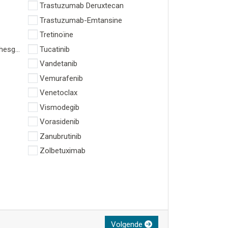
Trastuzumab Deruxtecan
Trastuzumab-Emtansine
Tretinoïne
hesgo)
Tucatinib
Vandetanib
Vemurafenib
Venetoclax
Vismodegib
Vorasidenib
Zanubrutinib
Zolbetuximab
Volgende