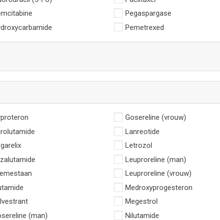
mcitabine
Pegaspargase
droxycarbamide
Pemetrexed
proteron
Gosereline (vrouw)
rolutamide
Lanreotide
garelix
Letrozol
zalutamide
Leuproreline (man)
emestaan
Leuproreline (vrouw)
utamide
Medroxyprogesteron
lvestrant
Megestrol
sereline (man)
Nilutamide