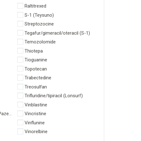
Raltitrexed
S-1 (Teysuno)
Streptozocine
Tegafur/gimeracil/oteracil (S-1)
Temozolomide
Thiotepa
Tioguanine
Topotecan
Trabectedine
Treosulfan
Trifluridine/tipiracil (Lonsurf)
Vinblastine
Pazenir)
Vincristine
Vinflunine
Vinorelbine