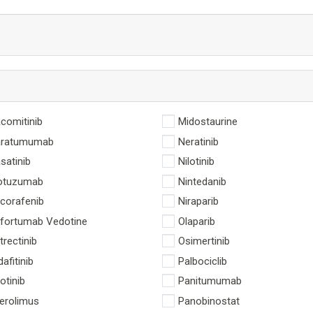
comitinib
Midostaurine
aratumumab
Neratinib
satinib
Nilotinib
otuzumab
Nintedanib
corafenib
Niraparib
fortumab Vedotine
Olaparib
trectinib
Osimertinib
dafitinib
Palbociclib
lotinib
Panitumumab
erolimus
Panobinostat