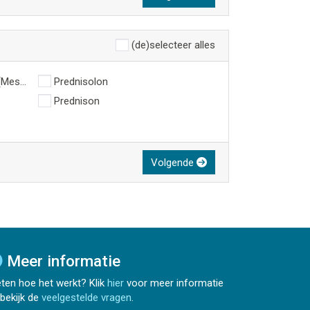
(de)selecteer alles
(Mesna)
Prednisolon
Prednison
Volgende
Meer informatie
ten hoe het werkt? Klik
hier
voor meer informatie
 bekijk de
veelgestelde vragen
.