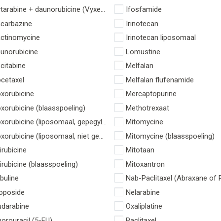
tarabine + daunorubicine (Vyxeos)
Ifosfamide
carbazine
Irinotecan
ctinomycine
Irinotecan liposomaal
unorubicine
Lomustine
citabine
Melfalan
cetaxel
Melfalan flufenamide
xorubicine
Mercaptopurine
xorubicine (blaasspoeling)
Methotrexaat
xorubicine (liposomaal, gepegyleerd)
Mitomycine
xorubicine (liposomaal, niet gepegyleerd)
Mitomycine (blaasspoeling)
irubicine
Mitotaan
irubicine (blaasspoeling)
Mitoxantron
ibuline
Nab-Paclitaxel (Abraxane of 
oposide
Nelarabine
udarabine
Oxaliplatine
uorouracil (5-FU)
Paclitaxel