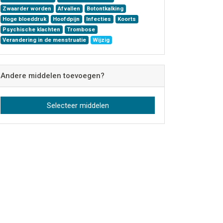
Zwaarder worden
Afvallen
Botontkalking
Hoge bloeddruk
Hoofdpijn
Infecties
Koorts
Psychische klachten
Trombose
Verandering in de menstruatie
Wijzig
Andere middelen toevoegen?
Selecteer middelen