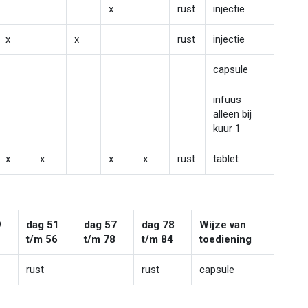
x
rust
injectie
x
x
rust
injectie
capsule
infuus
alleen bij
kuur 1
x
x
x
x
rust
tablet
9
dag 51
dag 57
dag 78
Wijze van
0
t/m 56
t/m 78
t/m 84
toediening
rust
rust
capsule