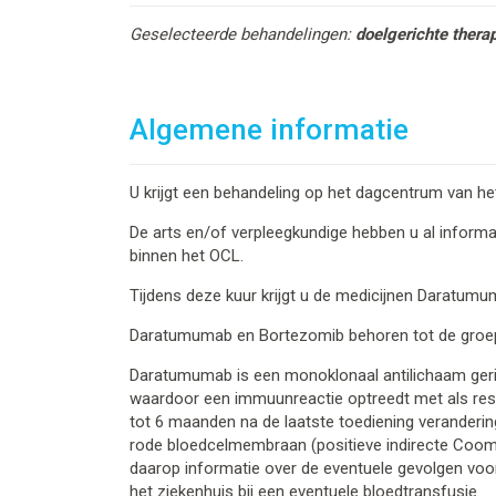
Geselecteerde behandelingen:
doelgerichte thera
Algemene informatie
U krijgt een behandeling op het dagcentrum van 
De arts en/of verpleegkundige hebben u al inform
binnen het OCL.
Tijdens deze kuur krijgt u de medicijnen Daratu
Daratumumab en Bortezomib behoren tot de groep
Daratumumab is een monoklonaal antilichaam geric
waardoor een immuunreactie optreedt met als res
tot 6 maanden na de laatste toediening veranderi
rode bloedcelmembraan (positieve indirecte Coom
daarop informatie over de eventuele gevolgen vo
het ziekenhuis bij een eventuele bloedtransfusie.