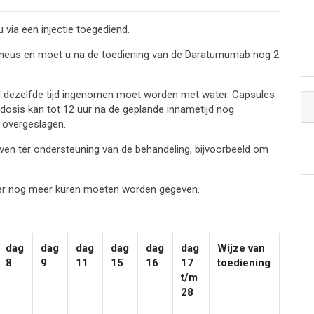
via een injectie toegediend.
aveneus en moet u na de toediening van de Daratumumab nog 2
d dezelfde tijd ingenomen moet worden met water. Capsules
dosis kan tot 12 uur na de geplande innametijd nog
 overgeslagen.
en ter ondersteuning van de behandeling, bijvoorbeeld om
f er nog meer kuren moeten worden gegeven.
dag
dag
dag
dag
dag
dag
Wijze van
8
9
11
15
16
17
toediening
t/m
28