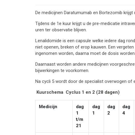
De medicijnen Daratumumab en Bortezomib krijgt u 
Tijdens de 1e kuur krijgt u de pre-medicatie intr
uren ter observatie blijven.
Lenalidomide is een capsule welke iedere dag ron
niet openen, breken of erop kauwen. Een vergeten 
ingenomen worden, daarna moet de dosis worden
Daarnaast worden andere medicijnen voorgeschrev
bijwerkingen te voorkomen.
Na cycli 5 wordt door de specialist overwogen o
Kuurschema Cyclus 1 en 2 (28 dagen)
Medicijn
dag
dag
dag
dag
1
1
2
4
t/m
21