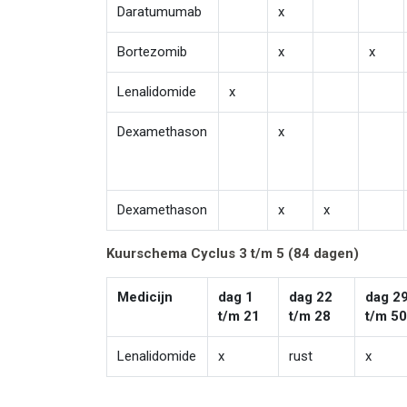
Daratumumab
x
Bortezomib
x
x
Lenalidomide
x
Dexamethason
x
Dexamethason
x
x
Kuurschema Cyclus 3 t/m 5 (84 dagen)
Medicijn
dag 1
dag 22
dag 2
t/m 21
t/m 28
t/m 5
Lenalidomide
x
rust
x