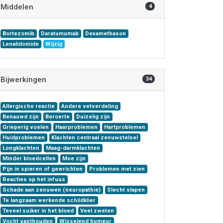
Middelen
4
Bortezomib
Daratumumab
Dexamethason
Lenalidomide
Wijzig
Bijwerkingen
34
Allergische reactie
Andere vetverdeling
Benauwd zijn
Beroerte
Duizelig zijn
Grieperig voelen
Haarproblemen
Hartproblemen
Huidproblemen
Klachten centraal zenuwstelsel
Longklachten
Maag-darmklachten
Minder bloedcellen
Moe zijn
Pijn in spieren of gewrichten
Problemen met zien
Reacties op het infuus
Schade aan zenuwen (neuropathie)
Slecht slapen
Te langzaam werkende schildklier
Teveel suiker in het bloed
Veel zweten
Vocht vasthouden
Wisselend humeur