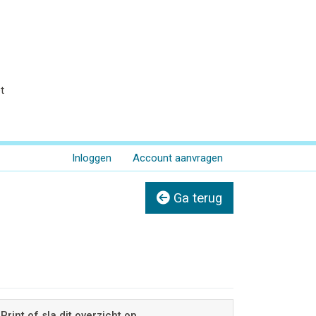
t
Inloggen
Account aanvragen
Ga terug
Print of sla dit overzicht op