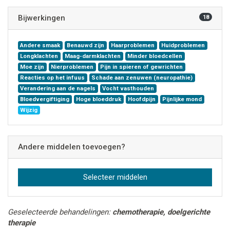
Bijwerkingen
18
Andere smaak
Benauwd zijn
Haarproblemen
Huidproblemen
Longklachten
Maag-darmklachten
Minder bloedcellen
Moe zijn
Nierproblemen
Pijn in spieren of gewrichten
Reacties op het infuus
Schade aan zenuwen (neuropathie)
Verandering aan de nagels
Vocht vasthouden
Bloedvergiftiging
Hoge bloeddruk
Hoofdpijn
Pijnlijke mond
Wijzig
Andere middelen toevoegen?
Selecteer middelen
Geselecteerde behandelingen:
chemotherapie, doelgerichte
therapie