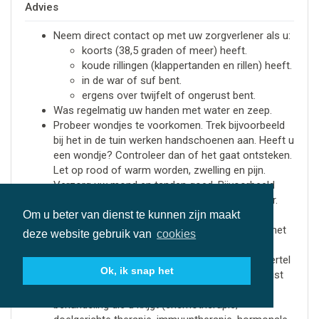
Advies
Neem direct contact op met uw zorgverlener als u:
koorts (38,5 graden of meer) heeft.
koude rillingen (klappertanden en rillen) heeft.
in de war of suf bent.
ergens over twijfelt of ongerust bent.
Was regelmatig uw handen met water en zeep.
Probeer wondjes te voorkomen. Trek bijvoorbeeld
bij het in de tuin werken handschoenen aan. Heeft u
een wondje? Controleer dan of het gaat ontsteken.
Let op rood of warm worden, zwelling en pijn.
Verzorg uw mond en tanden goed. Bijvoorbeeld
door regelmatig uw mond te spoelen met water.
Om u beter van dienst te kunnen zijn maakt
Gebruik bij het tandenpoetsen een zachte
(elektrische) tandenborstel. Wees voorzichtig met
deze website gebruik van
cookies
flosdraad, ragers en tandenstokers.
Zorg dat u regelmatig naar de tandarts gaat. Vertel
Ok, ik snap het
bij een bezoek aan uw tandarts of mondhygiënist
altijd dat u behandeld wordt en noem de soort
behandeling die u krijgt (chemotherapie,