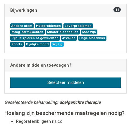
Bijwerkingen
11
Andere stem
Huidproblemen
Leverproblemen
Maag-darmklachten
Minder bloedcellen
Moe zijn
Pijn in spieren of gewrichten
Afvallen
Hoge bloeddruk
Koorts
Pijnlijke mond
Wijzig
Andere middelen toevoegen?
Selecteer middelen
Geselecteerde behandeling:
doelgerichte therapie
Hoelang zijn beschermende maatregelen nodig?
Regorafenib: geen risico