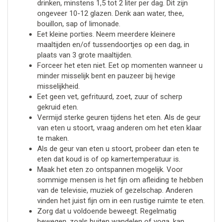
drinken, minstens 1,5 tot 2 liter per dag. Dit zijn
ongeveer 10-12 glazen. Denk aan water, thee,
bouillon, sap of limonade.
Eet kleine porties. Neem meerdere kleinere
maaltijden en/of tussendoortjes op een dag, in
plaats van 3 grote maaltijden.
Forceer het eten niet. Eet op momenten wanneer u
minder misselijk bent en pauzeer bij hevige
misselijkheid.
Eet geen vet, gefrituurd, zoet, zuur of scherp
gekruid eten.
Vermijd sterke geuren tijdens het eten. Als de geur
van eten u stoort, vraag anderen om het eten klaar
te maken.
Als de geur van eten u stoort, probeer dan eten te
eten dat koud is of op kamertemperatuur is.
Maak het eten zo ontspannen mogelijk. Voor
sommige mensen is het fijn om afleiding te hebben
van de televisie, muziek of gezelschap. Anderen
vinden het juist fijn om in een rustige ruimte te eten.
Zorg dat u voldoende beweegt. Regelmatig
bewegen, zoals buiten wandelen of yoga, kan