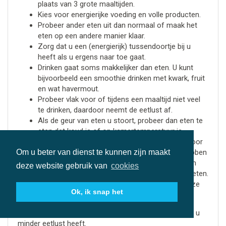
plaats van 3 grote maaltijden.
Kies voor energierijke voeding en volle producten.
Probeer ander eten uit dan normaal of maak het
eten op een andere manier klaar.
Zorg dat u een (energierijk) tussendoortje bij u
heeft als u ergens naar toe gaat.
Drinken gaat soms makkelijker dan eten. U kunt
bijvoorbeeld een smoothie drinken met kwark, fruit
en wat havermout.
Probeer vlak voor of tijdens een maaltijd niet veel
te drinken, daardoor neemt de eetlust af.
Als de geur van eten u stoort, probeer dan eten te
eten dat koud is of op kamertemperatuur is.
Maak de maaltijden zo ontspannen mogelijk. Voor
sommige mensen is het fijn om afleiding te hebben
Om u beter van dienst te kunnen zijn maakt
van de televisie, muziek of gezelschap. Anderen
deze website gebruik van
cookies
vinden het juist fijn om in een rustige ruimte te eten.
Bespreek uw klachten met uw zorgverlener. Deze
Ok, ik snap het
gaat samen met u bekijken wat er mogelijk is.
Kijk
hier
voor meer adviezen over wat u kunt doen als u
minder eetlust heeft.