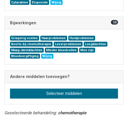
Cytarabine
Etoposide
Wijzig
Bijwerkingen
10
Grieperig voelen
Haarproblemen
Huidproblemen
Koorts bij chemotherapie
Leverproblemen
Longklachten
Maag-darmklachten
Minder bloedcellen
Moe zijn
Bloedvergiftiging
Wijzig
Andere middelen toevoegen?
Selecteer middelen
Geselecteerde behandeling:
chemotherapie