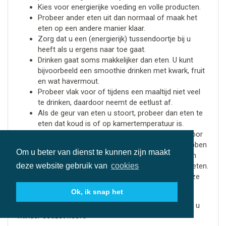
Kies voor energierijke voeding en volle producten.
Probeer ander eten uit dan normaal of maak het
eten op een andere manier klaar.
Zorg dat u een (energierijk) tussendoortje bij u
heeft als u ergens naar toe gaat.
Drinken gaat soms makkelijker dan eten. U kunt
bijvoorbeeld een smoothie drinken met kwark, fruit
en wat havermout.
Probeer vlak voor of tijdens een maaltijd niet veel
te drinken, daardoor neemt de eetlust af.
Als de geur van eten u stoort, probeer dan eten te
eten dat koud is of op kamertemperatuur is.
Maak de maaltijden zo ontspannen mogelijk. Voor
sommige mensen is het fijn om afleiding te hebben
Om u beter van dienst te kunnen zijn maakt
van de televisie, muziek of gezelschap. Anderen
vinden het juist fijn om in een rustige ruimte te eten.
deze website gebruik van
cookies
Bespreek uw klachten met uw zorgverlener. Deze
gaat samen met u bekijken wat er mogelijk is.
Ok, ik snap het
Kijk
hier
voor meer adviezen over wat u kunt doen als u
minder eetlust heeft.