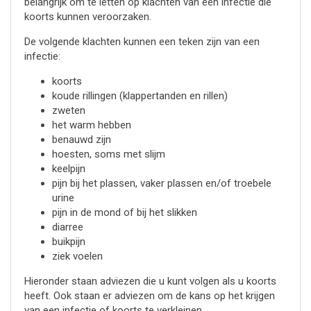
belangrijk om te letten op klachten van een infectie die
koorts kunnen veroorzaken.
De volgende klachten kunnen een teken zijn van een
infectie:
koorts
koude rillingen (klappertanden en rillen)
zweten
het warm hebben
benauwd zijn
hoesten, soms met slijm
keelpijn
pijn bij het plassen, vaker plassen en/of troebele
urine
pijn in de mond of bij het slikken
diarree
buikpijn
ziek voelen
Hieronder staan adviezen die u kunt volgen als u koorts
heeft. Ook staan er adviezen om de kans op het krijgen
van een infectie of koorts te verkleinen.