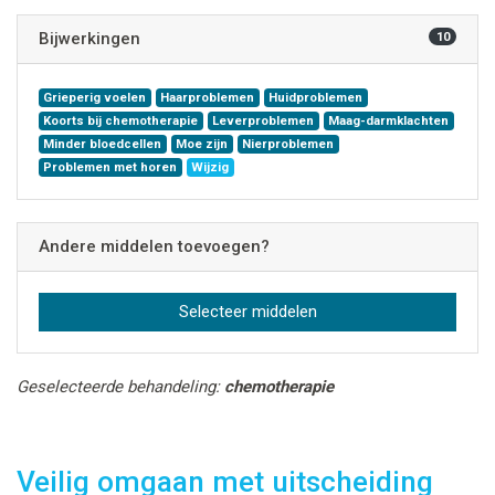
Bijwerkingen
10
Grieperig voelen
Haarproblemen
Huidproblemen
Koorts bij chemotherapie
Leverproblemen
Maag-darmklachten
Minder bloedcellen
Moe zijn
Nierproblemen
Problemen met horen
Wijzig
Andere middelen toevoegen?
Selecteer middelen
Geselecteerde behandeling:
chemotherapie
Veilig omgaan met uitscheiding