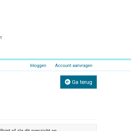
t
Inloggen
Account aanvragen
Ga terug
Print of sla dit overzicht op