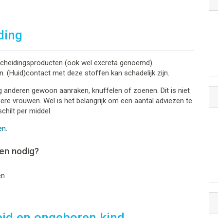
ding
tscheidingsproducten (ook wel excreta genoemd).
n. (Huid)contact met deze stoffen kan schadelijk zijn.
ag anderen gewoon aanraken, knuffelen of zoenen. Dit is niet
gere vrouwen. Wel is het belangrijk om een aantal adviezen te
chilt per middel.
en.
en nodig?
en
eid en ongeboren kind