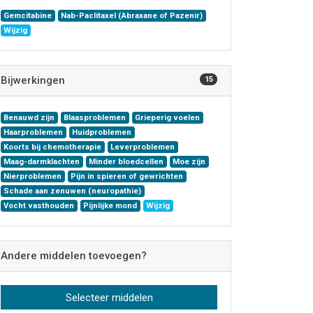
Gemcitabine
Nab-Paclitaxel (Abraxane of Pazenir)
Wijzig
Bijwerkingen
15
Benauwd zijn
Blaasproblemen
Grieperig voelen
Haarproblemen
Huidproblemen
Koorts bij chemotherapie
Leverproblemen
Maag-darmklachten
Minder bloedcellen
Moe zijn
Nierproblemen
Pijn in spieren of gewrichten
Schade aan zenuwen (neuropathie)
Vocht vasthouden
Pijnlijke mond
Wijzig
Andere middelen toevoegen?
Selecteer middelen