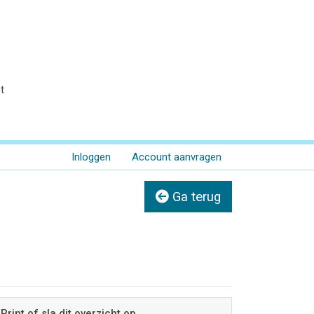
t
Inloggen
Account aanvragen
Ga terug
Print of sla dit overzicht op