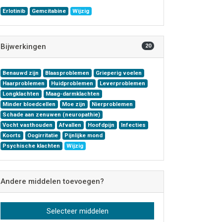
Erlotinib
Gemcitabine
Wijzig
Bijwerkingen
20
Benauwd zijn
Blaasproblemen
Grieperig voelen
Haarproblemen
Huidproblemen
Leverproblemen
Longklachten
Maag-darmklachten
Minder bloedcellen
Moe zijn
Nierproblemen
Schade aan zenuwen (neuropathie)
Vocht vasthouden
Afvallen
Hoofdpijn
Infecties
Koorts
Oogirritatie
Pijnlijke mond
Psychische klachten
Wijzig
Andere middelen toevoegen?
Selecteer middelen