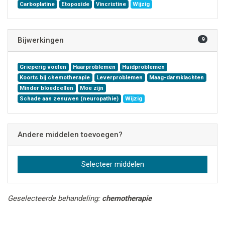
Carboplatine
Etoposide
Vincristine
Wijzig
Bijwerkingen
9
Grieperig voelen
Haarproblemen
Huidproblemen
Koorts bij chemotherapie
Leverproblemen
Maag-darmklachten
Minder bloedcellen
Moe zijn
Schade aan zenuwen (neuropathie)
Wijzig
Andere middelen toevoegen?
Selecteer middelen
Geselecteerde behandeling:
chemotherapie