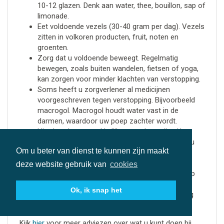
10-12 glazen. Denk aan water, thee, bouillon, sap of
limonade.
Eet voldoende vezels (30-40 gram per dag). Vezels
zitten in volkoren producten, fruit, noten en
groenten.
Zorg dat u voldoende beweegt. Regelmatig
bewegen, zoals buiten wandelen, fietsen of yoga,
kan zorgen voor minder klachten van verstopping.
Soms heeft u zorgverlener al medicijnen
voorgeschreven tegen verstopping. Bijvoorbeeld
macrogol. Macrogol houdt water vast in de
darmen, waardoor uw poep zachter wordt.
Hierdoor kunt u makkelijker naar het toilet. Uw
zorgverlener bespreekt met u hoe en wanneer u
Om u beter van dienst te kunnen zijn maakt
deze medicijnen mag innemen.
Heeft u last van verstopping en helpen de
deze website gebruik van
cookies
genoemde adviezen niet? Neem dan contact op
met uw zorgverlener. Uw zorgverlener kan
Ok, ik snap het
medicijnen voorschrijven die bij een verstopping
helpen of die een verstopping voorkomen.
Kijk
hier
voor meer adviezen over wat u kunt doen bij