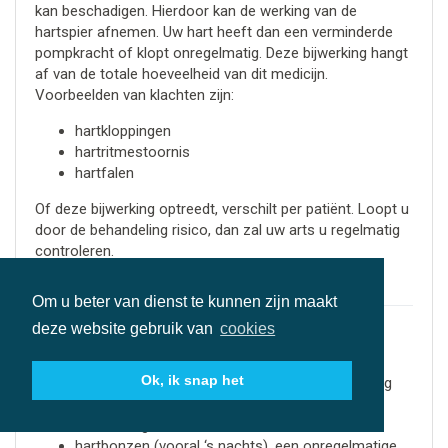
kan beschadigen. Hierdoor kan de werking van de
hartspier afnemen. Uw hart heeft dan een verminderde
pompkracht of klopt onregelmatig. Deze bijwerking hangt
af van de totale hoeveelheid van dit medicijn.
Voorbeelden van klachten zijn:
hartkloppingen
hartritmestoornis
hartfalen
Of deze bijwerking optreedt, verschilt per patiënt. Loopt u
door de behandeling risico, dan zal uw arts u regelmatig
controleren.
Advies
Om u beter van dienst te kunnen zijn maakt
Als u een van de volgende klachten heeft, neem dan
deze website gebruik van
cookies
contact op met uw behandelend arts:
Ok, ik snap het
extreme vermoeidheid bij lichamelijke inspanning
pijn op de borst
kortademigheid
hartbonzen (vooral ‘s nachts), een onregelmatige