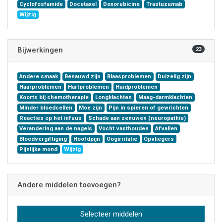
Cyclofosfamide
Docetaxel
Doxorubicine
Trastuzumab
Wijzig
Bijwerkingen
23
Andere smaak
Benauwd zijn
Blaasproblemen
Duizelig zijn
Haarproblemen
Hartproblemen
Huidproblemen
Koorts bij chemotherapie
Longklachten
Maag-darmklachten
Minder bloedcellen
Moe zijn
Pijn in spieren of gewrichten
Reacties op het infuus
Schade aan zenuwen (neuropathie)
Verandering aan de nagels
Vocht vasthouden
Afvallen
Bloedvergiftiging
Hoofdpijn
Oogirritatie
Opvliegers
Pijnlijke mond
Wijzig
Andere middelen toevoegen?
Selecteer middelen