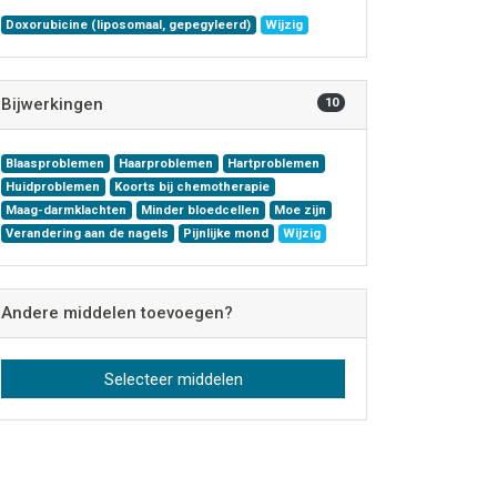
Doxorubicine (liposomaal, gepegyleerd)
Wijzig
Bijwerkingen
10
Blaasproblemen
Haarproblemen
Hartproblemen
Huidproblemen
Koorts bij chemotherapie
Maag-darmklachten
Minder bloedcellen
Moe zijn
Verandering aan de nagels
Pijnlijke mond
Wijzig
Andere middelen toevoegen?
Selecteer middelen