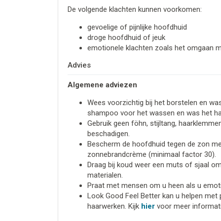
De volgende klachten kunnen voorkomen:
gevoelige of pijnlijke hoofdhuid
droge hoofdhuid of jeuk
emotionele klachten zoals het omgaan met 
Advies
Algemene adviezen
Wees voorzichtig bij het borstelen en wa
shampoo voor het wassen en was het haar
Gebruik geen föhn, stijltang, haarklemme
beschadigen.
Bescherm de hoofdhuid tegen de zon met
zonnebrandcrème (minimaal factor 30).
Draag bij koud weer een muts of sjaal o
materialen.
Praat met mensen om u heen als u emotio
Look Good Feel Better kan u helpen met p
haarwerken. Kijk
hier
voor meer informati