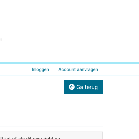
t
Inloggen
Account aanvragen
Ga terug
Print of sla dit overzicht op