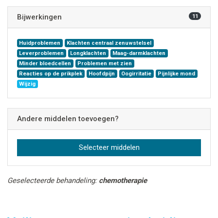
Bijwerkingen
11
Huidproblemen
Klachten centraal zenuwstelsel
Leverproblemen
Longklachten
Maag-darmklachten
Minder bloedcellen
Problemen met zien
Reacties op de prikplek
Hoofdpijn
Oogirritatie
Pijnlijke mond
Wijzig
Andere middelen toevoegen?
Selecteer middelen
Geselecteerde behandeling:
chemotherapie