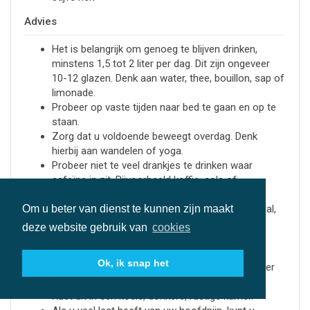
Advies
Het is belangrijk om genoeg te blijven drinken,
minstens 1,5 tot 2 liter per dag. Dit zijn ongeveer
10-12 glazen. Denk aan water, thee, bouillon, sap of
limonade.
Probeer op vaste tijden naar bed te gaan en op te
staan.
Zorg dat u voldoende beweegt overdag. Denk
hierbij aan wandelen of yoga.
Probeer niet te veel drankjes te drinken waar
cafeïne in zit. Bijvoorbeeld koffie, cola of
energiedrank. Drinkt u dit vaak? Probeer dit dan
rustig te verminderen. Stop niet opeens helemaal,
Om u beter van dienst te kunnen zijn maakt
want dat kan juist hoofdpijn geven.
deze website gebruik van
cookies
Door stress en spanning kunt u soms ook
hoofdpijn krijgen. Zorg voor ontspanning.
Ok, ik snap het
Verminder de tijd die u kijkt naar een tv, computer
of telefoon om vermoeide ogen te voorkomen.
Rust uit in een koele, donkere, rustige kamer.