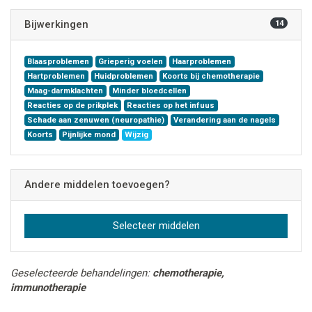
Bijwerkingen
14
Blaasproblemen
Grieperig voelen
Haarproblemen
Hartproblemen
Huidproblemen
Koorts bij chemotherapie
Maag-darmklachten
Minder bloedcellen
Reacties op de prikplek
Reacties op het infuus
Schade aan zenuwen (neuropathie)
Verandering aan de nagels
Koorts
Pijnlijke mond
Wijzig
Andere middelen toevoegen?
Selecteer middelen
Geselecteerde behandelingen:
chemotherapie,
immunotherapie