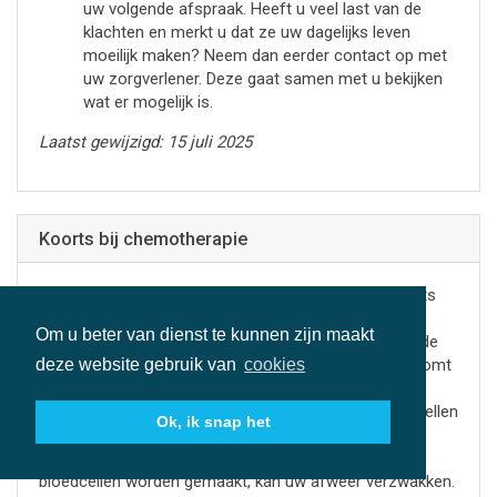
uw volgende afspraak. Heeft u veel last van de
klachten en merkt u dat ze uw dagelijks leven
moeilijk maken? Neem dan eerder contact op met
uw zorgverlener. Deze gaat samen met u bekijken
wat er mogelijk is.
Laatst gewijzigd: 15 juli 2025
Koorts bij chemotherapie
Door de behandeling met chemotherapie kunt u koorts
krijgen. Koorts is een lichaamstemperatuur boven de
Om u beter van dienst te kunnen zijn maakt
38,5°C. Koorts kan ontstaan door een infectie. Door de
chemotherapie bent u gevoeliger voor infecties. Dit komt
deze website gebruik van
cookies
doordat de chemotherapie ervoor kan zorgen dat het
lichaam minder witte bloedcellen maakt. Witte bloedcellen
Ok, ik snap het
zijn belangrijk omdat ze helpen bij het bestrijden van
bacteriën en virussen. Als er te weinig nieuwe witte
bloedcellen worden gemaakt, kan uw afweer verzwakken.