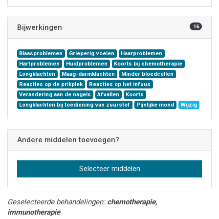
Bijwerkingen
16
Blaasproblemen
Grieperig voelen
Haarproblemen
Hartproblemen
Huidproblemen
Koorts bij chemotherapie
Longklachten
Maag-darmklachten
Minder bloedcellen
Reacties op de prikplek
Reacties op het infuus
Verandering aan de nagels
Afvallen
Koorts
Longklachten bij toediening van zuurstof
Pijnlijke mond
Wijzig
Andere middelen toevoegen?
Selecteer middelen
Geselecteerde behandelingen:
chemotherapie,
immunotherapie