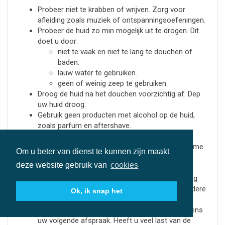
Probeer niet te krabben of wrijven. Zorg voor
afleiding zoals muziek of ontspanningsoefeningen.
Probeer de huid zo min mogelijk uit te drogen. Dit
doet u door:
niet te vaak en niet te lang te douchen of
baden.
lauw water te gebruiken.
geen of weinig zeep te gebruiken.
Droog de huid na het douchen voorzichtig af. Dep
uw huid droog.
Gebruik geen producten met alcohol op de huid,
zoals parfum en aftershave.
Gebruik een crème of lotion zonder parfum.
Gebruik bijvoorbeeld koelzalf, cetomacrogolcrème
Om u beter van dienst te kunnen zijn maakt
of vaseline. Dit kunt u kopen bij de drogist of
deze website gebruik van
cookies
apotheek.
Vermijd irritatie van de huid waar het jeukt. Draag
loszittende kleding en kleding van katoen of andere
Ok, ik snap het
zachte stoffen.
Bespreek uw klachten met uw zorgverlener tijdens
uw volgende afspraak. Heeft u veel last van de