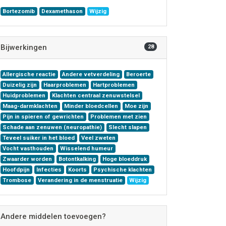
Bortezomib
Dexamethason
Wijzig
Bijwerkingen
28
Allergische reactie
Andere vetverdeling
Beroerte
Duizelig zijn
Haarproblemen
Hartproblemen
Huidproblemen
Klachten centraal zenuwstelsel
Maag-darmklachten
Minder bloedcellen
Moe zijn
Pijn in spieren of gewrichten
Problemen met zien
Schade aan zenuwen (neuropathie)
Slecht slapen
Teveel suiker in het bloed
Veel zweten
Vocht vasthouden
Wisselend humeur
Zwaarder worden
Botontkalking
Hoge bloeddruk
Hoofdpijn
Infecties
Koorts
Psychische klachten
Trombose
Verandering in de menstruatie
Wijzig
Andere middelen toevoegen?