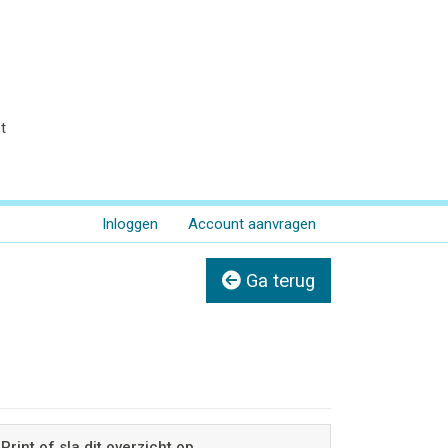
t
Inloggen
Account aanvragen
Ga terug
Print of sla dit overzicht op