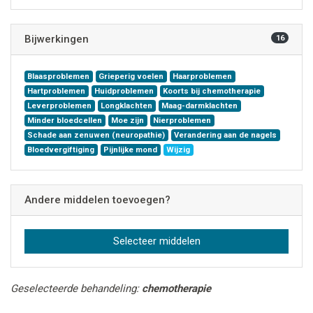
Bijwerkingen
16
Blaasproblemen
Grieperig voelen
Haarproblemen
Hartproblemen
Huidproblemen
Koorts bij chemotherapie
Leverproblemen
Longklachten
Maag-darmklachten
Minder bloedcellen
Moe zijn
Nierproblemen
Schade aan zenuwen (neuropathie)
Verandering aan de nagels
Bloedvergiftiging
Pijnlijke mond
Wijzig
Andere middelen toevoegen?
Selecteer middelen
Geselecteerde behandeling:
chemotherapie