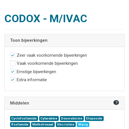
CODOX - M/IVAC
Toon bijwerkingen
Zeer vaak voorkomende bijwerkingen
Vaak voorkomende bijwerkingen
Ernstige bijwerkingen
Extra informatie
Middelen
7
Cyclofosfamide
Cytarabine
Doxorubicine
Etoposide
Ifosfamide
Methotrexaat
Vincristine
Wijzig