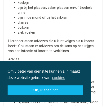
keelpijn
pijn bij het plassen, vaker plassen en/of troebele
urine
pijn in de mond of bij het slikken
diarree
buikpijn
ziek voelen
Hieronder staan adviezen die u kunt volgen als u koorts
heeft. Ook staan er adviezen om de kans op het krijgen
van een infectie of koorts te verkleinen.
Advies
Wat u kunt doen bij koorts:
Om u beter van dienst te kunnen zijn maakt
Heeft u een temperatuur van boven de 38,5°C?
deze website gebruik van
cookies
Neem dan direct contact op met uw zorgverlener.
Heeft uw zorgverlener gezegd dat u paracetamol
Ok, ik snap het
mag gebruiken? Neem dan 2 tabletten van 500 mg
per keer. Niet vaker dan 4 keer per 24 uur.
Bij koorts heeft het lichaam extra vocht nodig. Door