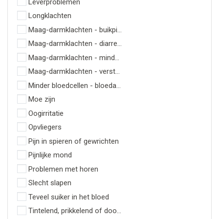
Leverproblemen
Longklachten
Maag-darmklachten - buikpijn
Maag-darmklachten - diarree bij immunotherapie
Maag-darmklachten - minder zin in eten
Maag-darmklachten - verstopping
Minder bloedcellen - bloedarmoede
Moe zijn
Oogirritatie
Opvliegers
Pijn in spieren of gewrichten
Pijnlijke mond
Problemen met horen
Slecht slapen
Teveel suiker in het bloed
Tintelend, prikkelend of doof gevoel