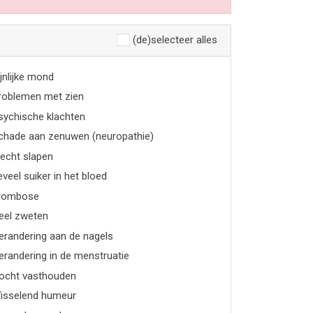
(de)selecteer alles
ijnlijke mond
roblemen met zien
sychische klachten
chade aan zenuwen (neuropathie)
lecht slapen
eveel suiker in het bloed
rombose
eel zweten
erandering aan de nagels
erandering in de menstruatie
ocht vasthouden
isselend humeur