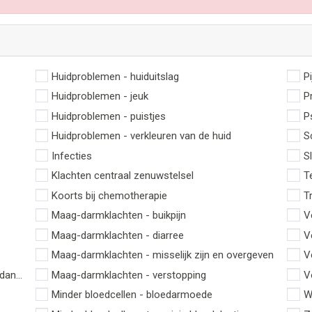
Huidproblemen - huiduitslag
P
Huidproblemen - jeuk
P
Huidproblemen - puistjes
P
Huidproblemen - verkleuren van de huid
S
Infecties
S
Klachten centraal zenuwstelsel
T
Koorts bij chemotherapie
T
Maag-darmklachten - buikpijn
V
Maag-darmklachten - diarree
V
Maag-darmklachten - misselijk zijn en overgeven
V
 dan normaal
Maag-darmklachten - verstopping
V
Minder bloedcellen - bloedarmoede
W