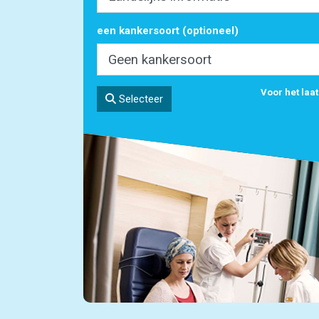
een kankersoort (optioneel)
Voor het laa
Selecteer